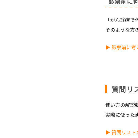
診察前に
「がん診療で
そのような方
▶ 診察前に
質問リ
使い方の解説
実際に使った
▶ 質問リス